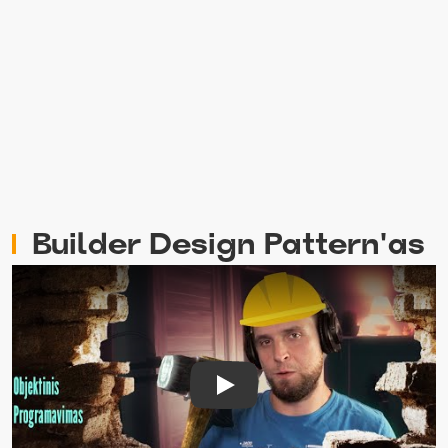
#1 Pasiruošimas
#2 OpenGL pradmenys
#3 OpenGL transformacijos
#4 Piešiam tekstūras
Builder Design Pattern'as
Play Video: Builder Design Patt