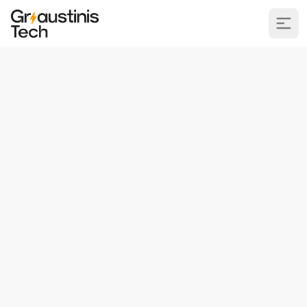
Griaustinis.Lt
Video
Kintamieji
Kintamųjų tipai
#3 Duomenų bazė Flask puslapyje
#1 Paprastas puslapis su Flask
#2 Atnaujintas Flask puslapis
#0 Intro