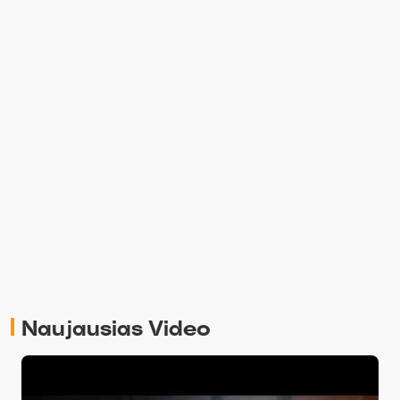
#2 Atnaujintas Flask puslapis
#0 Intro
#1 Pasiruošimas
#2 OpenGL pradmenys
#3 OpenGL transformacijos
#4 Piešiam tekstūras
Naujausias Video