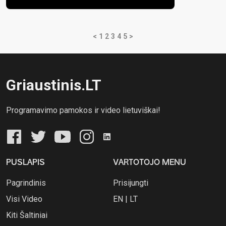
<
1
2
3
4
5
>
Griaustinis.LT
Programavimo pamokos ir video lietuviškai!
PUSLAPIS
VARTOTOJO MENU
Pagrindinis
Prisijungti
Visi Video
EN
|
LT
Kiti Šaltiniai