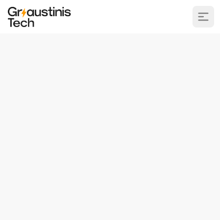
Griaustinis.Lt
Kategorijos
Duomenų surinkimas
Visiškai Žaliems
Kuriam Java žaidimą
Modernus Django
Atvejo analizė
Python Flask