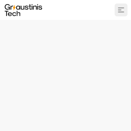
Griaustinis.Lt
Video
Kintamieji
Kintamųjų tipai
#3 Duomenų bazė Flask puslapyje
#1 Paprastas puslapis su Flask
#2 Atnaujintas Flask puslapis
#0 Intro