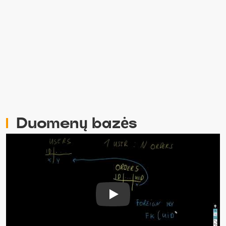
#1 Pasiruošimas
#2 OpenGL pradmenys
#3 OpenGL transformacijos
#4 Piešiam tekstūras
Duomenų bazės
Play Video: Duomenų bazės