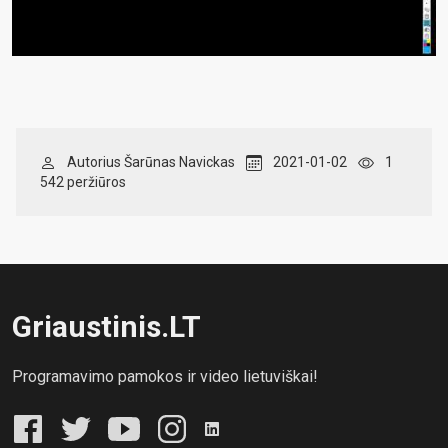
Autorius Šarūnas Navickas
2021-01-02
1
542 peržiūros
Griaustinis.LT
Programavimo pamokos ir video lietuviškai!